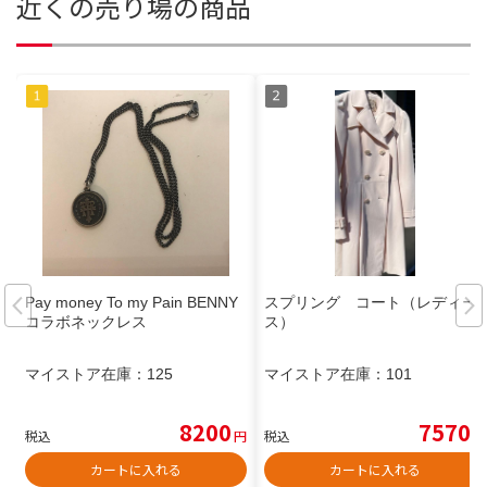
近くの売り場の商品
Pay money To my Pain BENNY
スプリング コート（レディー
コラボネックレス
ス）
マイストア在庫：
125
マイストア在庫：
101
8200
7570
税込
円
税込
円
カートに入れる
カートに入れる