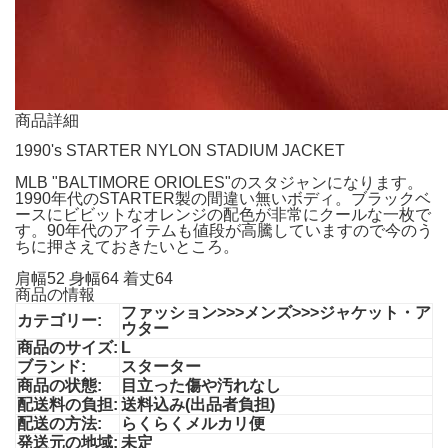
商品詳細
1990's STARTER NYLON STADIUM JACKET
MLB "BALTIMORE ORIOLES"のスタジャンになります。
1990年代のSTARTER製の間違い無いボディ。ブラックベ
ースにビビットなオレンジの配色が非常にクールな一枚で
す。90年代のアイテムも値段が高騰していますので今のう
ちに押さえておきたいところ。
肩幅52 身幅64 着丈64
商品の情報
ファッション>>>メンズ>>>ジャケット・ア
カテゴリー:
ウター
商品のサイズ:
L
ブランド:
スターター
商品の状態:
目立った傷や汚れなし
配送料の負担:
送料込み(出品者負担)
配送の方法:
らくらくメルカリ便
発送元の地域:
未定